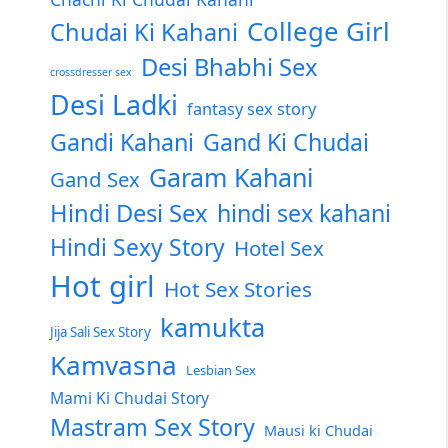
College Girl
Chudai Ki Kahani
Desi Bhabhi Sex
crossdresser sex
Desi Ladki
fantasy sex story
Gandi Kahani
Gand Ki Chudai
Garam Kahani
Gand Sex
Hindi Desi Sex
hindi sex kahani
Hindi Sexy Story
Hotel Sex
Hot girl
Hot Sex Stories
kamukta
Jija Sali Sex Story
Kamvasna
Lesbian Sex
Mami Ki Chudai Story
Mastram Sex Story
Mausi ki Chudai