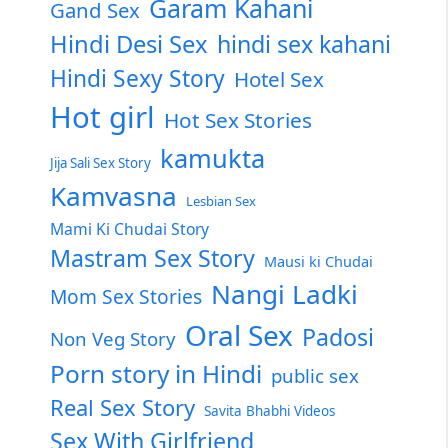
Garam Kahani
Gand Sex
Hindi Desi Sex
hindi sex kahani
Hindi Sexy Story
Hotel Sex
Hot girl
Hot Sex Stories
kamukta
Jija Sali Sex Story
Kamvasna
Lesbian Sex
Mami Ki Chudai Story
Mastram Sex Story
Mausi ki Chudai
Nangi Ladki
Mom Sex Stories
Oral Sex
Padosi
Non Veg Story
Porn story in Hindi
public sex
Real Sex Story
Savita Bhabhi Videos
Sex With Girlfriend