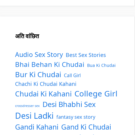
अति वांछित
Audio Sex Story
Best Sex Stories
Bhai Behan Ki Chudai
Bua Ki Chudai
Bur Ki Chudai
Call Girl
Chachi Ki Chudai Kahani
College Girl
Chudai Ki Kahani
Desi Bhabhi Sex
crossdresser sex
Desi Ladki
fantasy sex story
Gandi Kahani
Gand Ki Chudai