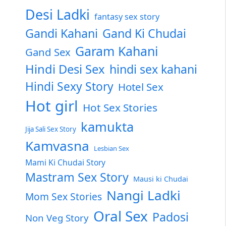
Desi Ladki
fantasy sex story
Gandi Kahani
Gand Ki Chudai
Garam Kahani
Gand Sex
Hindi Desi Sex
hindi sex kahani
Hindi Sexy Story
Hotel Sex
Hot girl
Hot Sex Stories
kamukta
Jija Sali Sex Story
Kamvasna
Lesbian Sex
Mami Ki Chudai Story
Mastram Sex Story
Mausi ki Chudai
Nangi Ladki
Mom Sex Stories
Oral Sex
Padosi
Non Veg Story