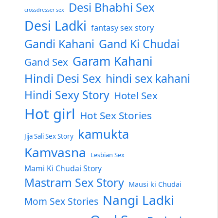
Desi Bhabhi Sex
crossdresser sex
Desi Ladki
fantasy sex story
Gandi Kahani
Gand Ki Chudai
Garam Kahani
Gand Sex
Hindi Desi Sex
hindi sex kahani
Hindi Sexy Story
Hotel Sex
Hot girl
Hot Sex Stories
kamukta
Jija Sali Sex Story
Kamvasna
Lesbian Sex
Mami Ki Chudai Story
Mastram Sex Story
Mausi ki Chudai
Nangi Ladki
Mom Sex Stories