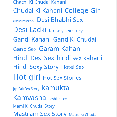
Chachi Ki Chudai Kahani
College Girl
Chudai Ki Kahani
Desi Bhabhi Sex
crossdresser sex
Desi Ladki
fantasy sex story
Gandi Kahani
Gand Ki Chudai
Garam Kahani
Gand Sex
Hindi Desi Sex
hindi sex kahani
Hindi Sexy Story
Hotel Sex
Hot girl
Hot Sex Stories
kamukta
Jija Sali Sex Story
Kamvasna
Lesbian Sex
Mami Ki Chudai Story
Mastram Sex Story
Mausi ki Chudai