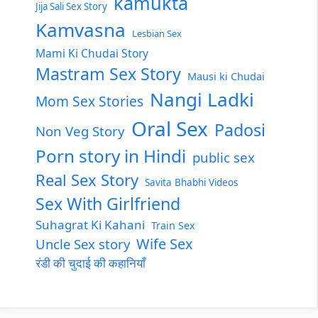
kamukta
Jija Sali Sex Story
Kamvasna
Lesbian Sex
Mami Ki Chudai Story
Mastram Sex Story
Mausi ki Chudai
Nangi Ladki
Mom Sex Stories
Oral Sex
Padosi
Non Veg Story
Porn story in Hindi
public sex
Real Sex Story
Savita Bhabhi Videos
Sex With Girlfriend
Suhagrat Ki Kahani
Train Sex
Wife Sex
Uncle Sex story
रंडी की चुदाई की कहानियाँ