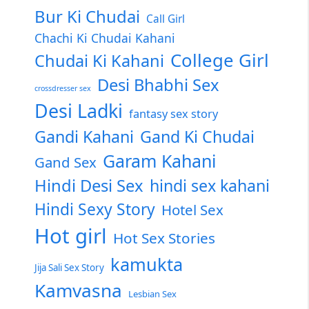
Bur Ki Chudai
Call Girl
Chachi Ki Chudai Kahani
College Girl
Chudai Ki Kahani
Desi Bhabhi Sex
crossdresser sex
Desi Ladki
fantasy sex story
Gandi Kahani
Gand Ki Chudai
Garam Kahani
Gand Sex
Hindi Desi Sex
hindi sex kahani
Hindi Sexy Story
Hotel Sex
Hot girl
Hot Sex Stories
kamukta
Jija Sali Sex Story
Kamvasna
Lesbian Sex